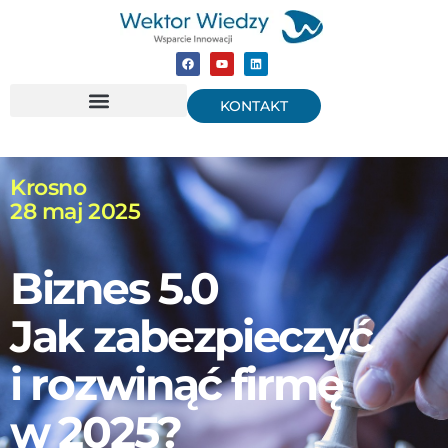
KONTAKT
Krosno
28 maj 2025
Biznes 5.0
Jak zabezpieczyć
i rozwinąć firmę
w 2025?