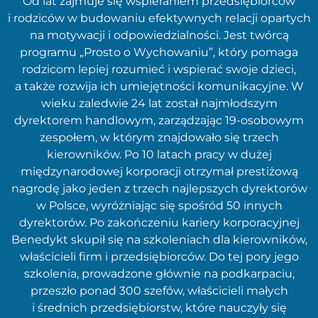
Od lat zajmuje się wspieraniem przedsiębiorców
i rodziców w budowaniu efektywnych relacji opartych
na motywacji i odpowiedzialności. Jest twórcą
programu „Prosto o Wychowaniu”, który pomaga
rodzicom lepiej rozumieć i wspierać swoje dzieci,
a także rozwija ich umiejętności komunikacyjne. W
wieku zaledwie 24 lat został najmłodszym
dyrektorem handlowym, zarządzając 19-osobowym
zespołem, w którym znajdowało się trzech
kierowników. Po 10 latach pracy w dużej
międzynarodowej korporacji otrzymał prestiżową
nagrodę jako jeden z trzech najlepszych dyrektorów
w Polsce, wyróżniając się spośród 50 innych
dyrektorów. Po zakończeniu kariery korporacyjnej
Benedykt skupił się na szkoleniach dla kierowników,
właścicieli firm i przedsiębiorców. Do tej pory jego
szkolenia, prowadzone głównie na podkarpaciu,
przeszło ponad 300 szefów, właścicieli małych
i średnich przedsiębiorstw, które nauczyły się