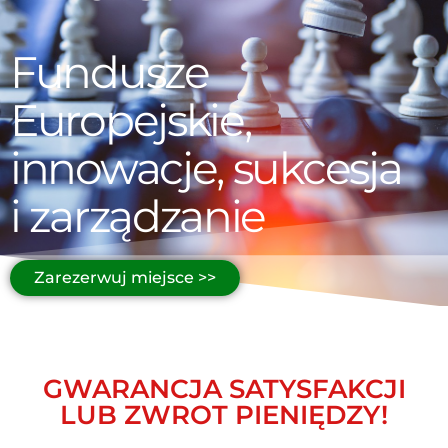
Fundusze
Europejskie,
innowacje, sukcesja
i zarządzanie
Zarezerwuj miejsce >>
GWARANCJA SATYSFAKCJI
LUB ZWROT PIENIĘDZY!