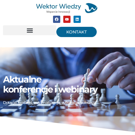
KONTAKT
Aktualne
konferencje i webinary
Dotacje, podatki, automatyzacja, cyfryzacja, sukcesja