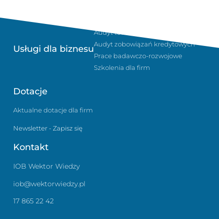
Sukcesja i planowanie podatkowe
Audyt technologiczny w firmie
Audyt zobowiązań kredytowych
Usługi dla biznesu
Prace badawczo-rozwojowe
Szkolenia dla firm
Dotacje
Aktualne dotacje dla firm
Newsletter - Zapisz się
Kontakt
IOB Wektor Wiedzy
iob@wektorwiedzy.pl
17 865 22 42