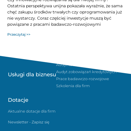
Ostatnia perspektywa unijna pokazała wyraźnie, że sama
chęć zakupu środków trwałych czy oprogramowania już
nie wystarczy. Coraz częściej inwestycje muszą być
powiązane z pracami badawczo-rozwojowymi
Przeczytaj >>
Sukcesja i planowanie podatkowe
Audyt technologiczny w firmie
Audyt zobowiązań kredytowych
Usługi dla biznesu
Prace badawczo-rozwojowe
Szkolenia dla firm
Dotacje
Aktualne dotacje dla firm
Newsletter - Zapisz się