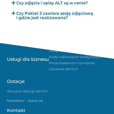
Czy zdjęcia i opisy ALT są w cenie?
Czy Pakiet 3 zawiera sesję zdjęciową
i gdzie jest realizowana?
Sukcesja i planowanie podatkowe
Audyt technologiczny w firmie
Audyt zobowiązań kredytowych
Usługi dla biznesu
Prace badawczo-rozwojowe
Szkolenia dla firm
Dotacje
Aktualne dotacje dla firm
Newsletter - Zapisz się
Kontakt