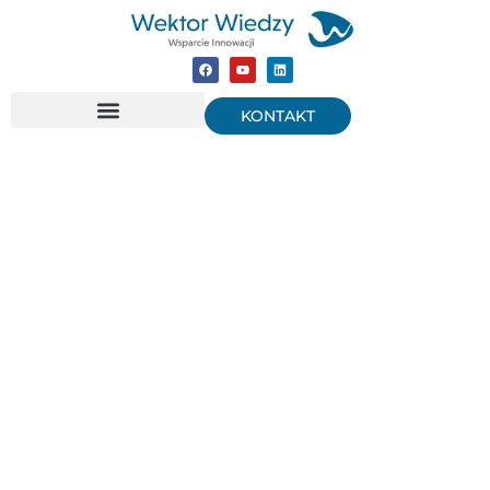
KONTAKT
Widoczne strony
dla biur rachunkowych