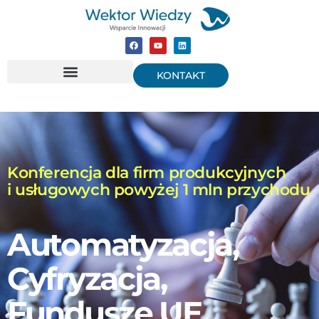
KONTAKT
Konferencja dla firm produkcyjnych
i usługowych powyżej 1 mln przychodu
Automatyzacja,
Cyfryzacja,
Fundusze UE,