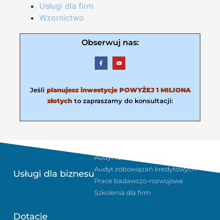
Usługi dla firm
Wzornictwo
Obserwuj nas:
Jeśli
planujesz inwestycje POWYŻEJ 1 MILIONA
złotych
to zapraszamy do konsultacji:
Sukcesja i planowanie podatkowe
Audyt technologiczny w firmie
Audyt zobowiązań kredytowych
Usługi dla biznesu
Prace badawczo-rozwojowe
Szkolenia dla firm
Dotacje