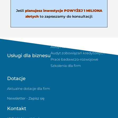
Jeśli
planujesz inwestycje POWYŻEJ 1 MILIONA
złotych
to zapraszamy do konsultacji:
Sukcesja i planowanie podatkowe
Audyt technologiczny w firmie
Audyt zobowiązań kredytowych
Usługi dla biznesu
Prace badawczo-rozwojowe
Szkolenia dla firm
Dotacje
Aktualne dotacje dla firm
Newsletter - Zapisz się
Kontakt