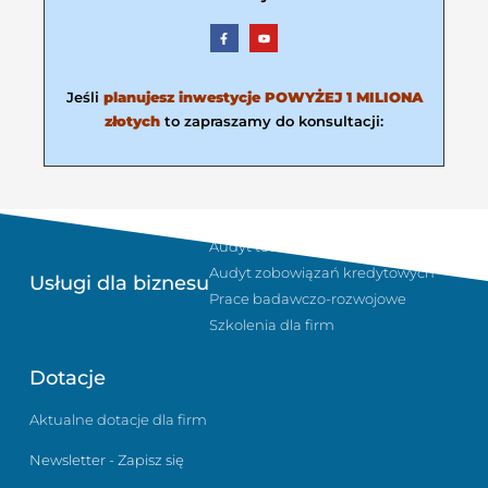
Jeśli
planujesz inwestycje POWYŻEJ 1 MILIONA
złotych
to zapraszamy do konsultacji:
Sukcesja i planowanie podatkowe
Audyt technologiczny w firmie
Audyt zobowiązań kredytowych
Usługi dla biznesu
Prace badawczo-rozwojowe
Szkolenia dla firm
Dotacje
Aktualne dotacje dla firm
Newsletter - Zapisz się